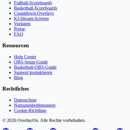
Fußball-Scoreboards
Basketball-Scoreboards
Countdown-Overlays
KI-Stream-Screens
Vorlagen
Preise
FAQ
Ressourcen
Help Center
OBS-Setup-Guide
Basketball-OBS-Guide
Support kontaktieren
Blog
Rechtliches
Datenschutz
Nutzungsbedingungen
Cookie-Richtlinie
© 2026 OverlayOn. Alle Rechte vorbehalten.